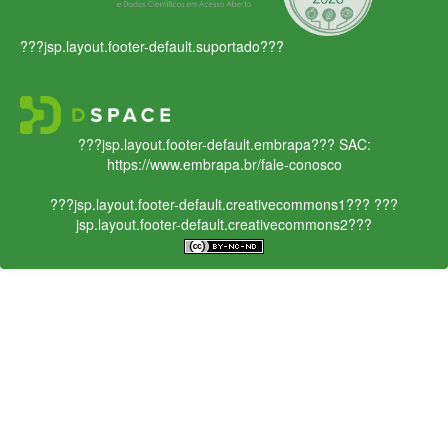
???jsp.layout.footer-default.suportado???
???jsp.layout.footer-default.embrapa???
SAC:
https://www.embrapa.br/fale-conosco
???jsp.layout.footer-default.creativecommons1???
???
jsp.layout.footer-default.creativecommons2???