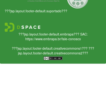
???jsp.layout.footer-default.suportado???
???jsp.layout.footer-default.embrapa???
SAC:
https://www.embrapa.br/fale-conosco
???jsp.layout.footer-default.creativecommons1???
???
jsp.layout.footer-default.creativecommons2???