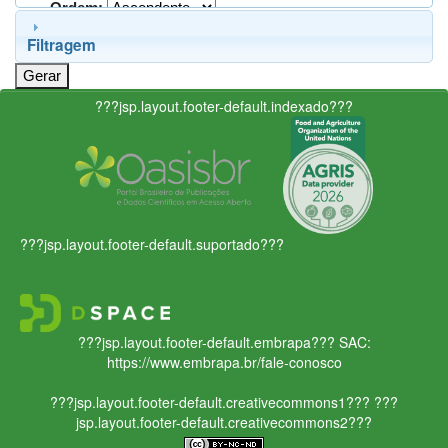
Ordem:
Filtragem
???jsp.layout.footer-default.indexado???
???jsp.layout.footer-default.suportado???
???jsp.layout.footer-default.embrapa???
SAC:
https://www.embrapa.br/fale-conosco
???jsp.layout.footer-default.creativecommons1???
???
jsp.layout.footer-default.creativecommons2???