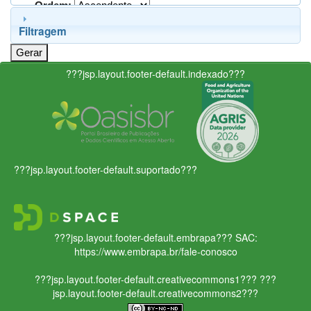
Ordem:
Filtragem
???jsp.layout.footer-default.indexado???
???jsp.layout.footer-default.suportado???
???jsp.layout.footer-default.embrapa???
SAC:
https://www.embrapa.br/fale-conosco
???jsp.layout.footer-default.creativecommons1???
???
jsp.layout.footer-default.creativecommons2???