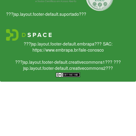
???jsp.layout.footer-default.suportado???
???jsp.layout.footer-default.embrapa???
SAC:
https://www.embrapa.br/fale-conosco
???jsp.layout.footer-default.creativecommons1???
???
jsp.layout.footer-default.creativecommons2???