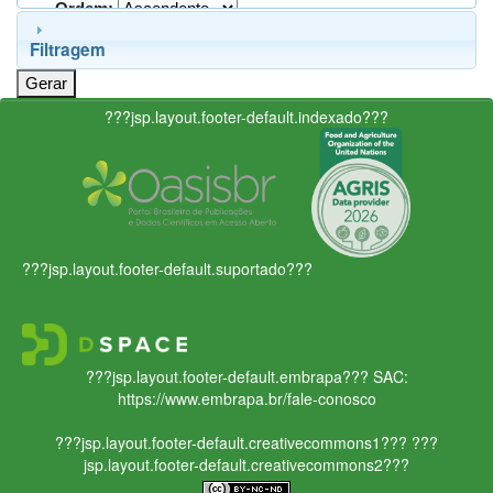
Ordem:
Filtragem
???jsp.layout.footer-default.indexado???
???jsp.layout.footer-default.suportado???
???jsp.layout.footer-default.embrapa???
SAC:
https://www.embrapa.br/fale-conosco
???jsp.layout.footer-default.creativecommons1???
???
jsp.layout.footer-default.creativecommons2???