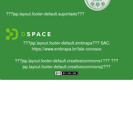
???jsp.layout.footer-default.suportado???
???jsp.layout.footer-default.embrapa???
SAC:
https://www.embrapa.br/fale-conosco
???jsp.layout.footer-default.creativecommons1???
???
jsp.layout.footer-default.creativecommons2???