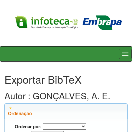
Skip
navigation
Exportar BibTeX
Autor : GONÇALVES, A. E.
Ordenação
Ordenar por: