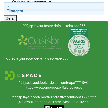
Ordem:
Filtragem
???jsp.layout.footer-default.indexado???
???jsp.layout.footer-default.suportado???
???jsp.layout.footer-default.embrapa???
SAC:
https://www.embrapa.br/fale-conosco
???jsp.layout.footer-default.creativecommons1???
???
jsp.layout.footer-default.creativecommons2???