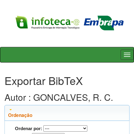
Skip
navigation
Exportar BibTeX
Autor : GONCALVES, R. C.
Ordenação
Ordenar por: