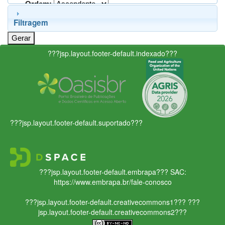
Ordem:
Filtragem
???jsp.layout.footer-default.indexado???
???jsp.layout.footer-default.suportado???
???jsp.layout.footer-default.embrapa???
SAC:
https://www.embrapa.br/fale-conosco
???jsp.layout.footer-default.creativecommons1???
???
jsp.layout.footer-default.creativecommons2???