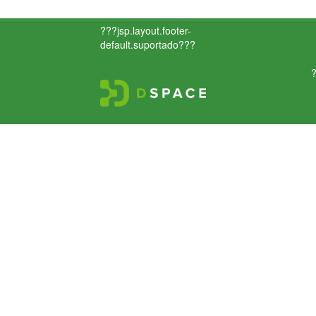
???jsp.layout.footer-
default.suportado???
?