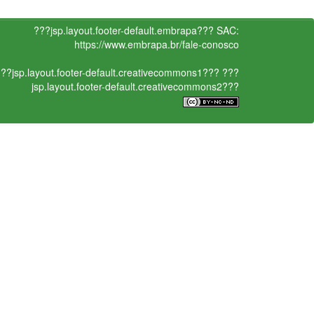
???jsp.layout.footer-default.embrapa???
SAC:
https://www.embrapa.br/fale-conosco
??jsp.layout.footer-default.creativecommons1???
???
jsp.layout.footer-default.creativecommons2???