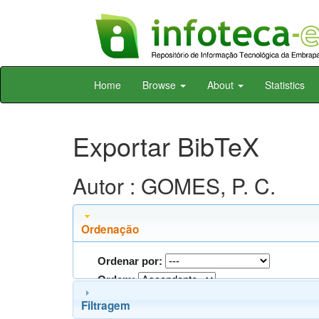
Skip
Home
Browse
About
Statistics
navigation
Exportar BibTeX
Autor : GOMES, P. C.
Ordenação
Ordenar por:
Ordem:
Filtragem