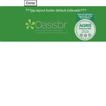
???jsp.layout.footer-default.indexado???