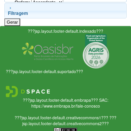
Ordem:
Filtragem
???jsp.layout.footer-default.indexado???
???jsp.layout.footer-default.suportado???
???jsp.layout.footer-default.embrapa???
SAC:
https://www.embrapa.br/fale-conosco
???jsp.layout.footer-default.creativecommons1???
???
jsp.layout.footer-default.creativecommons2???