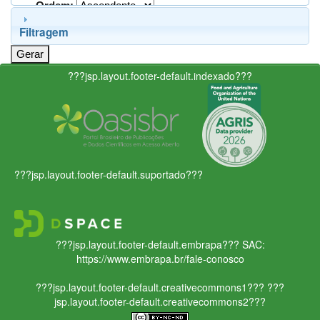
Ordem:
Filtragem
???jsp.layout.footer-default.indexado???
???jsp.layout.footer-default.suportado???
???jsp.layout.footer-default.embrapa???
SAC:
https://www.embrapa.br/fale-conosco
???jsp.layout.footer-default.creativecommons1???
???
jsp.layout.footer-default.creativecommons2???