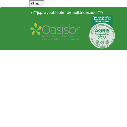
???jsp.layout.footer-default.indexado???