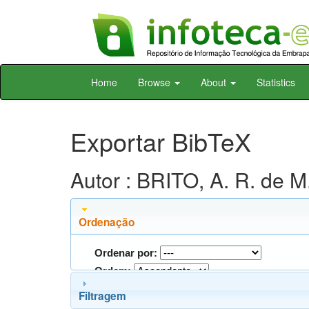
Skip
Home
Browse
About
Statistics
navigation
Exportar BibTeX
Autor : BRITO, A. R. de M
Ordenação
Ordenar por:
Ordem:
Filtragem