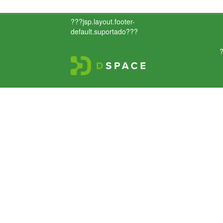
???jsp.layout.footer-
default.suportado???
?