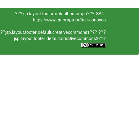
???jsp.layout.footer-default.embrapa???
SAC:
https://www.embrapa.br/fale-conosco
??jsp.layout.footer-default.creativecommons1???
???
jsp.layout.footer-default.creativecommons2???