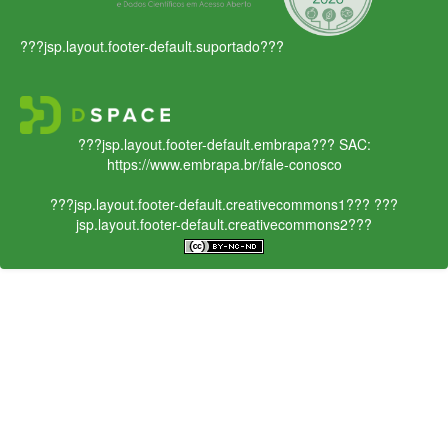
???jsp.layout.footer-default.suportado???
???jsp.layout.footer-default.embrapa???
SAC:
https://www.embrapa.br/fale-conosco
???jsp.layout.footer-default.creativecommons1???
???
jsp.layout.footer-default.creativecommons2???