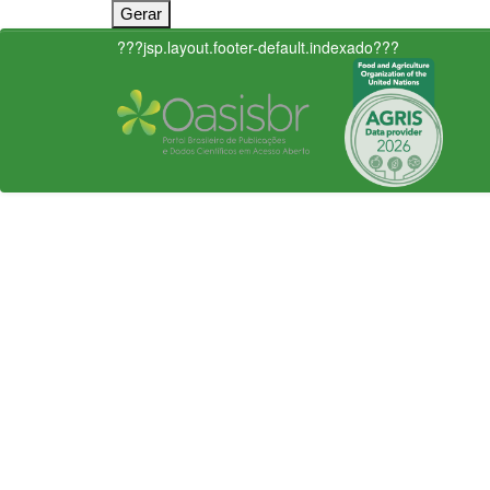
???jsp.layout.footer-default.indexado???