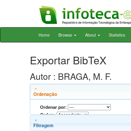
Skip
Home
Browse
About
Statistics
navigation
Exportar BibTeX
Autor : BRAGA, M. F.
Ordenação
Ordenar por:
Ordem:
Filtragem