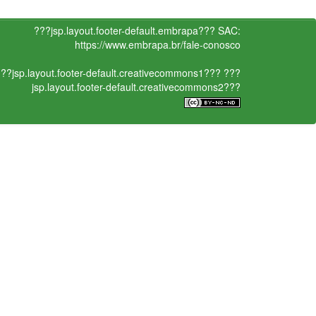
???jsp.layout.footer-default.embrapa???
SAC:
https://www.embrapa.br/fale-conosco
??jsp.layout.footer-default.creativecommons1???
???
jsp.layout.footer-default.creativecommons2???