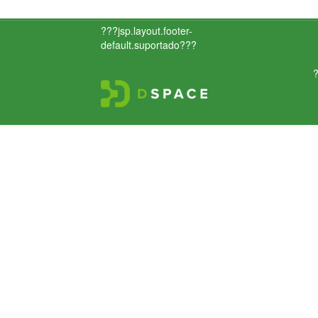
???jsp.layout.footer-
default.suportado???
?