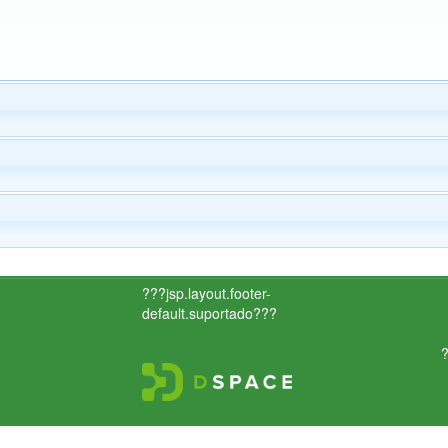
???jsp.layout.footer-
default.suportado???
?