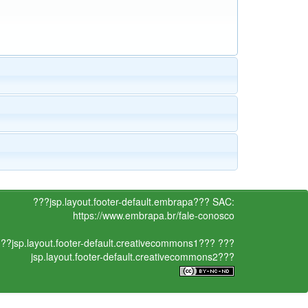
???jsp.layout.footer-default.embrapa???
SAC:
https://www.embrapa.br/fale-conosco
??jsp.layout.footer-default.creativecommons1???
???
jsp.layout.footer-default.creativecommons2???