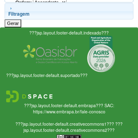
Ordem:
Filtragem
???jsp.layout.footer-default.indexado???
???jsp.layout.footer-default.suportado???
???jsp.layout.footer-default.embrapa???
SAC:
https://www.embrapa.br/fale-conosco
???jsp.layout.footer-default.creativecommons1???
???
jsp.layout.footer-default.creativecommons2???