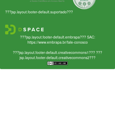
???jsp.layout.footer-default.suportado???
???jsp.layout.footer-default.embrapa???
SAC:
https://www.embrapa.br/fale-conosco
???jsp.layout.footer-default.creativecommons1???
???
jsp.layout.footer-default.creativecommons2???