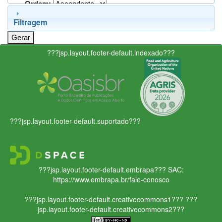
Ordem:
Filtragem
???jsp.layout.footer-default.indexado???
???jsp.layout.footer-default.suportado???
???jsp.layout.footer-default.embrapa???
SAC:
https://www.embrapa.br/fale-conosco
???jsp.layout.footer-default.creativecommons1???
???
jsp.layout.footer-default.creativecommons2???