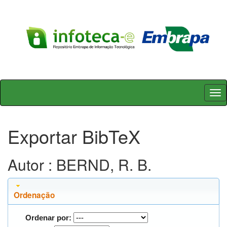
Skip
navigation
Exportar BibTeX
Autor : BERND, R. B.
Ordenação
Ordenar por: