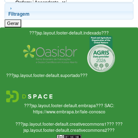
Ordem:
Filtragem
???jsp.layout.footer-default.indexado???
???jsp.layout.footer-default.suportado???
???jsp.layout.footer-default.embrapa???
SAC:
https://www.embrapa.br/fale-conosco
???jsp.layout.footer-default.creativecommons1???
???
jsp.layout.footer-default.creativecommons2???