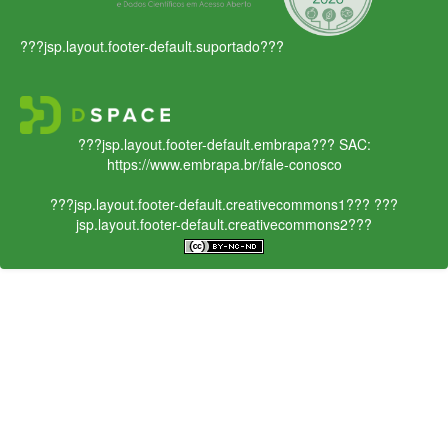
???jsp.layout.footer-default.suportado???
???jsp.layout.footer-default.embrapa???
SAC:
https://www.embrapa.br/fale-conosco
???jsp.layout.footer-default.creativecommons1???
???
jsp.layout.footer-default.creativecommons2???