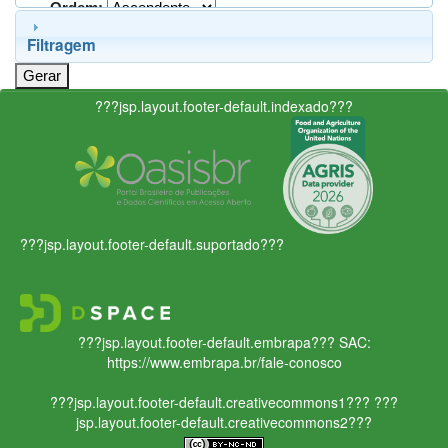
Ordem:
Filtragem
???jsp.layout.footer-default.indexado???
???jsp.layout.footer-default.suportado???
???jsp.layout.footer-default.embrapa???
SAC:
https://www.embrapa.br/fale-conosco
???jsp.layout.footer-default.creativecommons1???
???
jsp.layout.footer-default.creativecommons2???