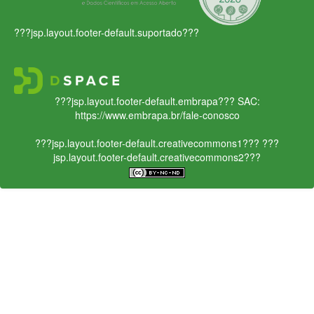
???jsp.layout.footer-default.suportado???
???jsp.layout.footer-default.embrapa???
SAC:
https://www.embrapa.br/fale-conosco
???jsp.layout.footer-default.creativecommons1???
???
jsp.layout.footer-default.creativecommons2???