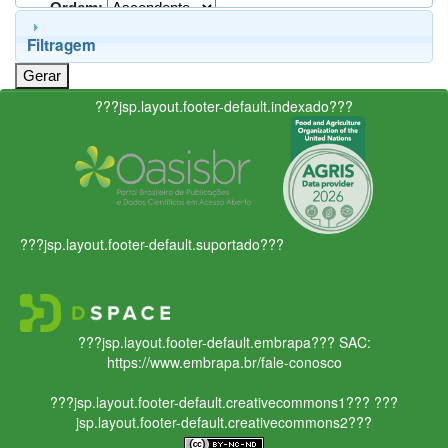
Ordem:
Filtragem
???jsp.layout.footer-default.indexado???
???jsp.layout.footer-default.suportado???
???jsp.layout.footer-default.embrapa???
SAC:
https://www.embrapa.br/fale-conosco
???jsp.layout.footer-default.creativecommons1???
???
jsp.layout.footer-default.creativecommons2???