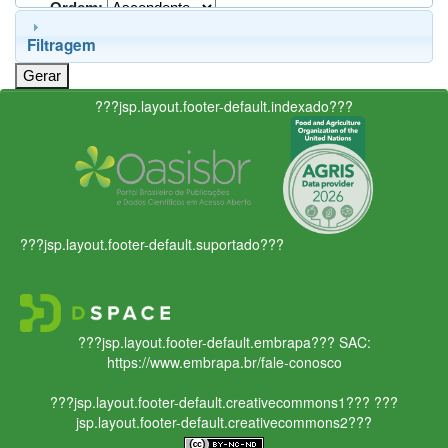
Ordem:
Filtragem
???jsp.layout.footer-default.indexado???
???jsp.layout.footer-default.suportado???
???jsp.layout.footer-default.embrapa???
SAC:
https://www.embrapa.br/fale-conosco
???jsp.layout.footer-default.creativecommons1???
???
jsp.layout.footer-default.creativecommons2???