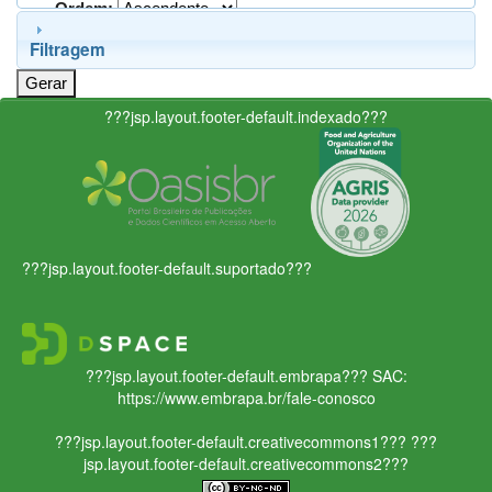
Ordem:
Filtragem
???jsp.layout.footer-default.indexado???
???jsp.layout.footer-default.suportado???
???jsp.layout.footer-default.embrapa???
SAC:
https://www.embrapa.br/fale-conosco
???jsp.layout.footer-default.creativecommons1???
???
jsp.layout.footer-default.creativecommons2???