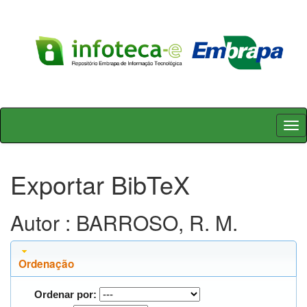
Skip
navigation
Exportar BibTeX
Autor : BARROSO, R. M.
Ordenação
Ordenar por: