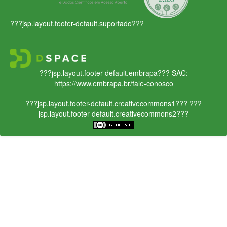
???jsp.layout.footer-default.suportado???
???jsp.layout.footer-default.embrapa???
SAC:
https://www.embrapa.br/fale-conosco
???jsp.layout.footer-default.creativecommons1???
???
jsp.layout.footer-default.creativecommons2???