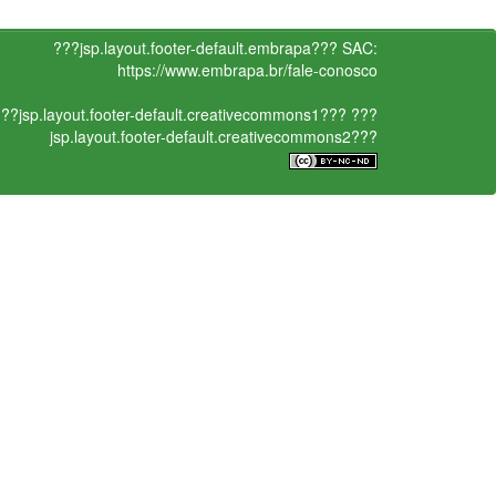
???jsp.layout.footer-default.embrapa???
SAC:
https://www.embrapa.br/fale-conosco
??jsp.layout.footer-default.creativecommons1???
???
jsp.layout.footer-default.creativecommons2???