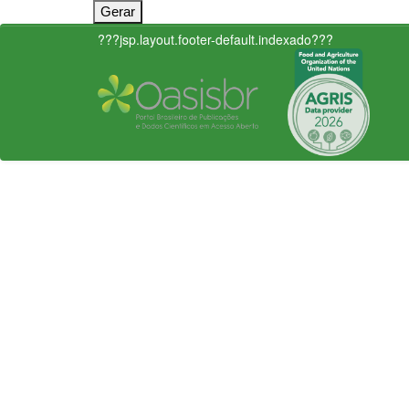
???jsp.layout.footer-default.indexado???