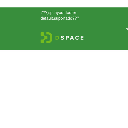
???jsp.layout.footer-
default.suportado???
?