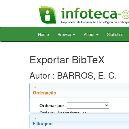
Skip
Home
Browse
About
Statistics
navigation
Exportar BibTeX
Autor : BARROS, E. C.
Ordenação
Ordenar por:
Ordem:
Filtragem