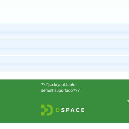
???jsp.layout.footer-
default.suportado???
?