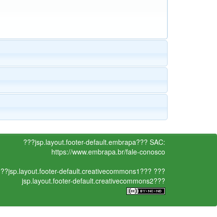
???jsp.layout.footer-default.embrapa???
SAC:
https://www.embrapa.br/fale-conosco
??jsp.layout.footer-default.creativecommons1???
???
jsp.layout.footer-default.creativecommons2???