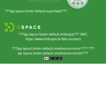
???jsp.layout.footer-default.suportado???
???jsp.layout.footer-default.embrapa???
SAC:
https://www.embrapa.br/fale-conosco
???jsp.layout.footer-default.creativecommons1???
???
jsp.layout.footer-default.creativecommons2???