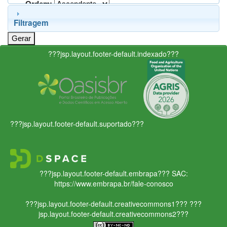
Ordem:
Filtragem
???jsp.layout.footer-default.indexado???
???jsp.layout.footer-default.suportado???
???jsp.layout.footer-default.embrapa???
SAC:
https://www.embrapa.br/fale-conosco
???jsp.layout.footer-default.creativecommons1???
???
jsp.layout.footer-default.creativecommons2???