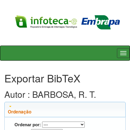
Skip
navigation
Exportar BibTeX
Autor : BARBOSA, R. T.
Ordenação
Ordenar por: