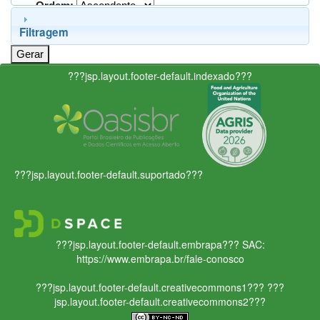
Ordem:
Filtragem
???jsp.layout.footer-default.indexado???
???jsp.layout.footer-default.suportado???
???jsp.layout.footer-default.embrapa???
SAC:
https://www.embrapa.br/fale-conosco
???jsp.layout.footer-default.creativecommons1???
???
jsp.layout.footer-default.creativecommons2???