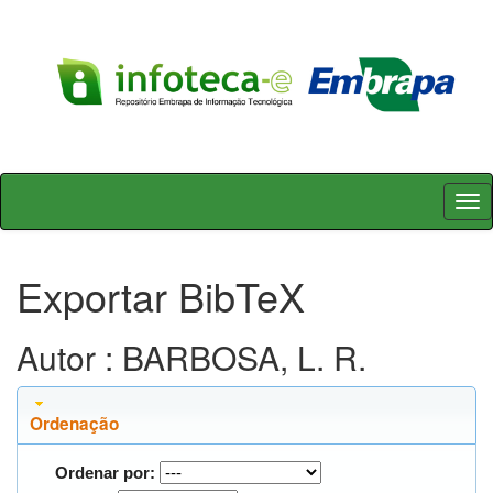
Skip
navigation
Exportar BibTeX
Autor : BARBOSA, L. R.
Ordenação
Ordenar por: