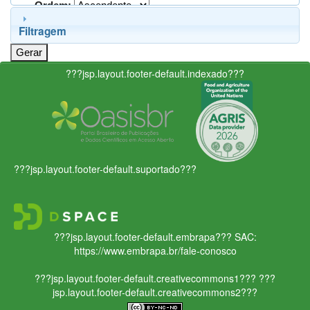
Ordem:
Filtragem
???jsp.layout.footer-default.indexado???
???jsp.layout.footer-default.suportado???
???jsp.layout.footer-default.embrapa???
SAC:
https://www.embrapa.br/fale-conosco
???jsp.layout.footer-default.creativecommons1???
???
jsp.layout.footer-default.creativecommons2???