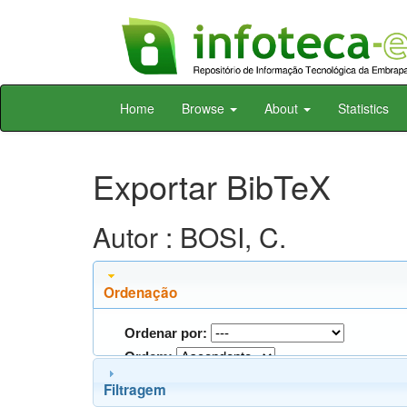
Skip
Home
Browse
About
Statistics
navigation
Exportar BibTeX
Autor : BOSI, C.
Ordenação
Ordenar por:
Ordem:
Filtragem