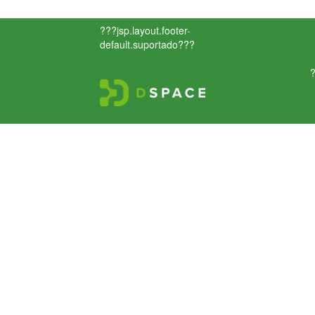
???jsp.layout.footer-
default.suportado???
?