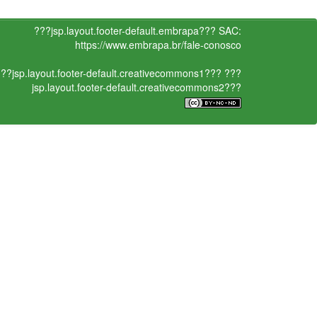
???jsp.layout.footer-default.embrapa???
SAC:
https://www.embrapa.br/fale-conosco
??jsp.layout.footer-default.creativecommons1???
???
jsp.layout.footer-default.creativecommons2???