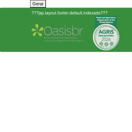
???jsp.layout.footer-default.indexado???