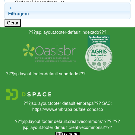
Ordem:
Filtragem
???jsp.layout.footer-default.indexado???
???jsp.layout.footer-default.suportado???
???jsp.layout.footer-default.embrapa???
SAC:
https://www.embrapa.br/fale-conosco
???jsp.layout.footer-default.creativecommons1???
???
jsp.layout.footer-default.creativecommons2???