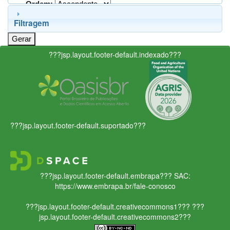
Ordem:
Filtragem
???jsp.layout.footer-default.indexado???
???jsp.layout.footer-default.suportado???
???jsp.layout.footer-default.embrapa???
SAC:
https://www.embrapa.br/fale-conosco
???jsp.layout.footer-default.creativecommons1???
???
jsp.layout.footer-default.creativecommons2???