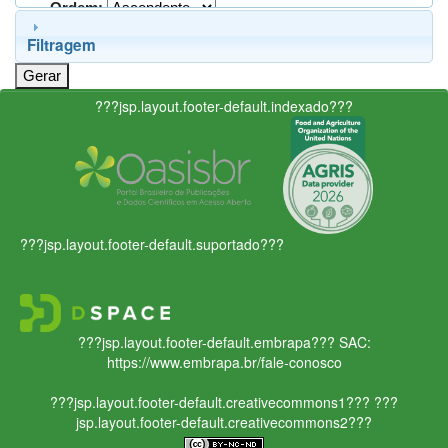
Ordem:
Filtragem
???jsp.layout.footer-default.indexado???
???jsp.layout.footer-default.suportado???
???jsp.layout.footer-default.embrapa???
SAC:
https://www.embrapa.br/fale-conosco
???jsp.layout.footer-default.creativecommons1???
???
jsp.layout.footer-default.creativecommons2???