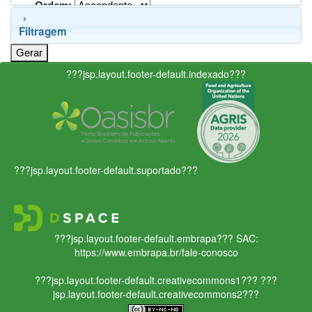
Ordem:
Filtragem
???jsp.layout.footer-default.indexado???
???jsp.layout.footer-default.suportado???
???jsp.layout.footer-default.embrapa???
SAC:
https://www.embrapa.br/fale-conosco
???jsp.layout.footer-default.creativecommons1???
???
jsp.layout.footer-default.creativecommons2???