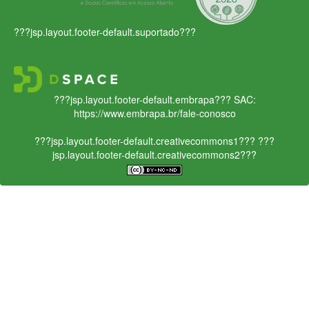
???jsp.layout.footer-default.suportado???
???jsp.layout.footer-default.embrapa???
SAC:
https://www.embrapa.br/fale-conosco
???jsp.layout.footer-default.creativecommons1???
???
jsp.layout.footer-default.creativecommons2???