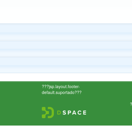
???jsp.layout.footer-
default.suportado???
?