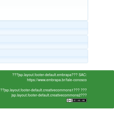
???jsp.layout.footer-default.embrapa???
SAC:
https://www.embrapa.br/fale-conosco
??jsp.layout.footer-default.creativecommons1???
???
jsp.layout.footer-default.creativecommons2???