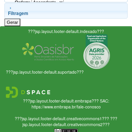
Ordem:
Filtragem
???jsp.layout.footer-default.indexado???
???jsp.layout.footer-default.suportado???
???jsp.layout.footer-default.embrapa???
SAC:
https://www.embrapa.br/fale-conosco
???jsp.layout.footer-default.creativecommons1???
???
jsp.layout.footer-default.creativecommons2???