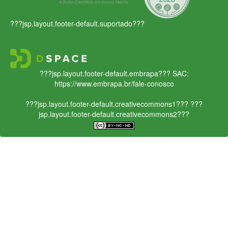
???jsp.layout.footer-default.suportado???
???jsp.layout.footer-default.embrapa???
SAC:
https://www.embrapa.br/fale-conosco
???jsp.layout.footer-default.creativecommons1???
???
jsp.layout.footer-default.creativecommons2???