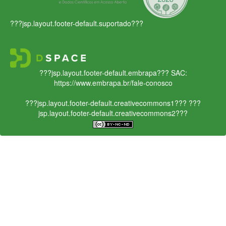
???jsp.layout.footer-default.suportado???
???jsp.layout.footer-default.embrapa???
SAC:
https://www.embrapa.br/fale-conosco
???jsp.layout.footer-default.creativecommons1???
???
jsp.layout.footer-default.creativecommons2???