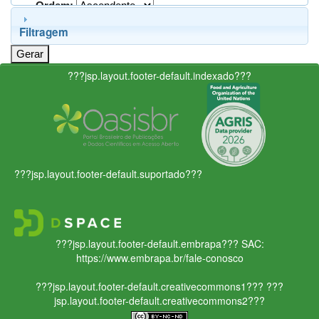
Ordem:
Filtragem
???jsp.layout.footer-default.indexado???
???jsp.layout.footer-default.suportado???
???jsp.layout.footer-default.embrapa???
SAC:
https://www.embrapa.br/fale-conosco
???jsp.layout.footer-default.creativecommons1???
???
jsp.layout.footer-default.creativecommons2???