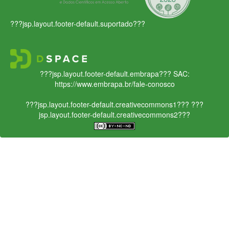
???jsp.layout.footer-default.suportado???
???jsp.layout.footer-default.embrapa???
SAC:
https://www.embrapa.br/fale-conosco
???jsp.layout.footer-default.creativecommons1???
???
jsp.layout.footer-default.creativecommons2???