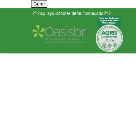
???jsp.layout.footer-default.indexado???