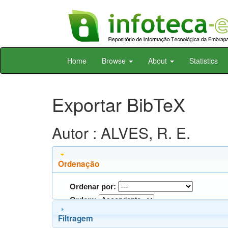
Skip
Home
Browse
About
Statistics
navigation
Exportar BibTeX
Autor : ALVES, R. E.
Ordenação
Ordenar por:
Ordem:
Filtragem