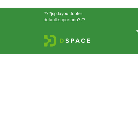
???jsp.layout.footer-
default.suportado???
?