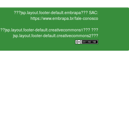
???jsp.layout.footer-default.embrapa???
SAC:
https://www.embrapa.br/fale-conosco
??jsp.layout.footer-default.creativecommons1???
???
jsp.layout.footer-default.creativecommons2???