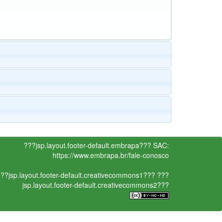
???jsp.layout.footer-default.embrapa???
SAC:
https://www.embrapa.br/fale-conosco
??jsp.layout.footer-default.creativecommons1???
???
jsp.layout.footer-default.creativecommons2???