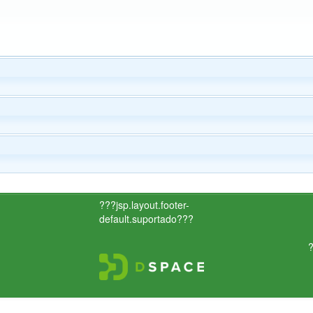
???jsp.layout.footer-
default.suportado???
?