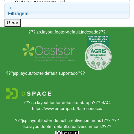
Ordem:
Filtragem
???jsp.layout.footer-default.indexado???
???jsp.layout.footer-default.suportado???
???jsp.layout.footer-default.embrapa???
SAC:
https://www.embrapa.br/fale-conosco
???jsp.layout.footer-default.creativecommons1???
???
jsp.layout.footer-default.creativecommons2???