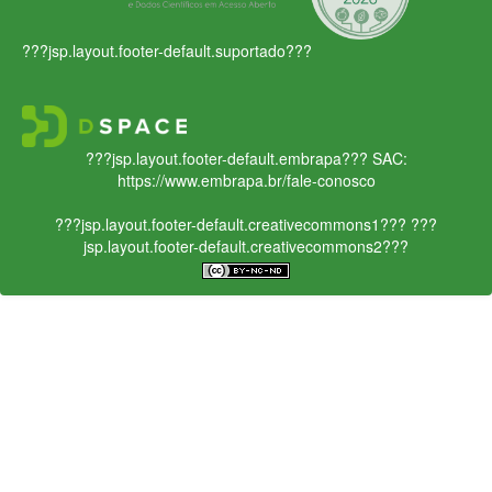
???jsp.layout.footer-default.suportado???
???jsp.layout.footer-default.embrapa???
SAC:
https://www.embrapa.br/fale-conosco
???jsp.layout.footer-default.creativecommons1???
???
jsp.layout.footer-default.creativecommons2???