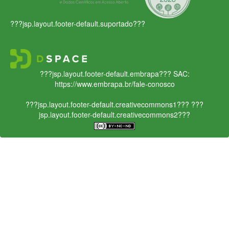
???jsp.layout.footer-default.suportado???
???jsp.layout.footer-default.embrapa???
SAC:
https://www.embrapa.br/fale-conosco
???jsp.layout.footer-default.creativecommons1???
???
jsp.layout.footer-default.creativecommons2???